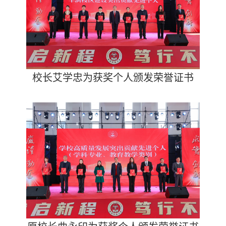
校长艾学忠为获奖个人颁发荣誉证书